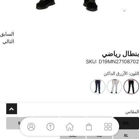
السابق
التالي
بنطال رياضي
SKU:
D19MN27108702
اللون: الأزرق الداكن
المقاس
S
M
L
4XL
3XL
XXL
XS
XL