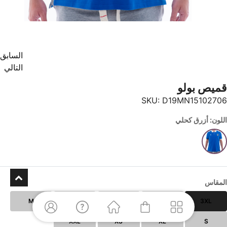
السابق
التالي
قميص بولو
SKU:
D19MN15102706
اللون: أزرق كحلي
المقاس
M
L
5XL
4XL
3XL
XXL
XS
XL
S