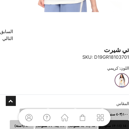
السابق
التالي
تي شيرت
SKU:
D19GR18103701
اللون: كريمي
المقاس
١٠٠(٣-٤ سنوات)
١١٠ (٥-٦سنوات)
١٢٠ (٧-٨سنوات)
١٣٠ (٩-١٠سنوات)
١٤٠ (١١-١٢ سنوات)
١٥٠ (١٣-١٤ سنوات)
١٦٠ (١٥- ١٦ سنوات)
٨٠ (١سنة)