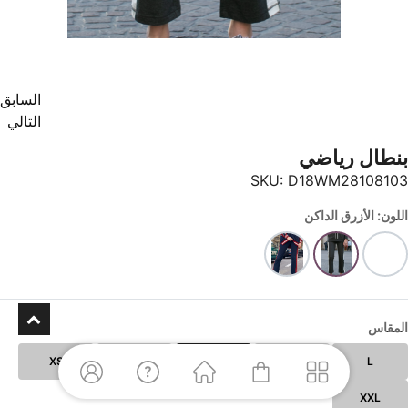
السابق
التالي
بنطال رياضي
SKU:
D18WM28108103
اللون: الأزرق الداكن
المقاس
XS
XL
S
M
L
XXL