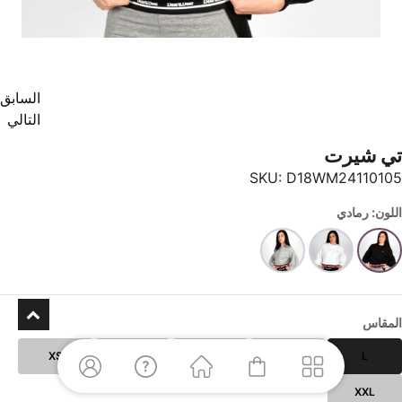
السابق
التالي
تي شيرت
SKU:
D18WM24110105
اللون: رمادي
المقاس
XS
XL
S
M
L
XXL