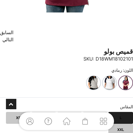
السابق
التالي
قميص بولو
SKU:
D18WM18102101
اللون: رمادي
المقاس
XS
XL
S
M
L
XXL