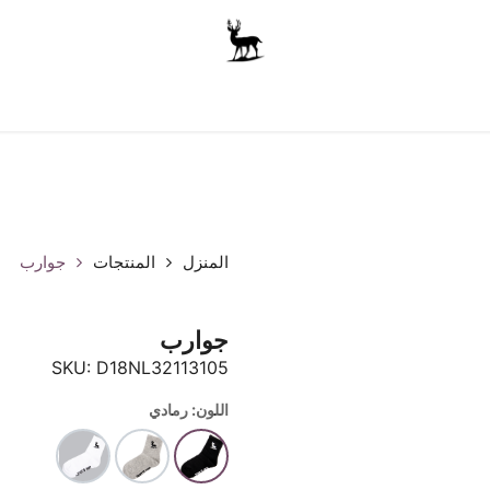
أولاد
للجنسين
الاكسسوارات
متجر المدرسة
ملابس الأ
المنزل
المنتجات
جوارب
جوارب
SKU:
D18NL32113105
اللون: رمادي