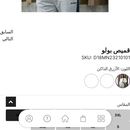
السابق
التالي
قميص بولو
SKU:
D18MN23210101
اللون: الأزرق الداكن
المقاس
M
L
5XL
4XL
3XL
XXL
XS
XL
S