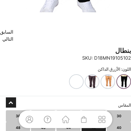
السابق
التالي
بنطال
SKU:
D18MN19105102
اللون: الأزرق الداكن
المقاس
38
36
34
32
30
48
46
44
42
40