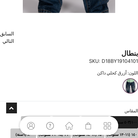
السابق
التالي
بنطال
SKU:
D18BY19104101
اللون: أزرق كحلي داكن
المقاس
١٠٠(٣-٤ سنوات)
١١٠ (٥-٦سنوات)
١٢٠ (٧-٨سنوات)
١٣٠ (٩-١٠سنوات)
١٤٠ (١١-١٢ سنوات)
١٥٠ (١٣-١٤ سنوات)
١٦٠ (١٥- ١٦ سنوات)
٨٠ (١سنة)