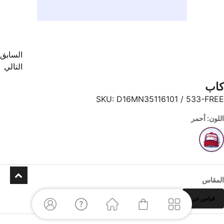
السابق
التالي
كاب
SKU:
D16MN35116101 / 533-FREE
اللون: أحمر
المقاس
قياس حر