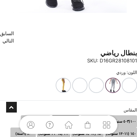
السابق
التالي
بنطال رياضي
SKU:
D16GR28108101
اللون: وردي
المقاس
١٠٠(٣-٤ سنوات)
١١٠ (٥-٦سنوات)
١٢٠ (٧-٨سنوات)
١٣٠ (٩-١٠سنوات)
١٤٠ (١١-١٢ سنوات)
١٥٠ (١٣-١٤ سنوات)
١٦٠ (١٥- ١٦ سنوات)
٨٠ (١سنة)