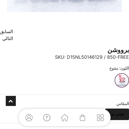
السابق
التالي
برووشن
SKU:
D15NL50146129 / 850-FREE
اللون: متنوع
المقاس
قياس حر