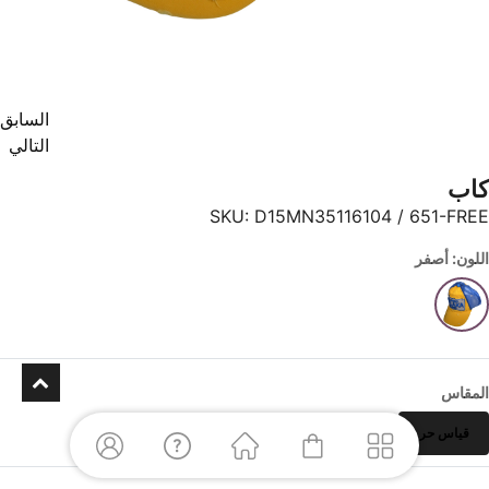
السابق
التالي
كاب
SKU:
D15MN35116104 / 651-FREE
اللون: أصفر
المقاس
قياس حر