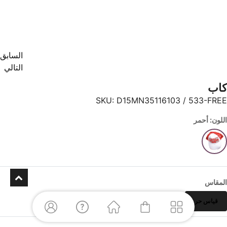
السابق
التالي
كاب
SKU:
D15MN35116103 / 533-FREE
اللون: أحمر
المقاس
قياس حر