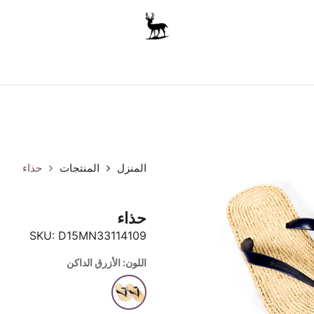
أولاد
للجنسين
الاكسسوارات
متجر المدرسة
ملابس الأ
المنزل
المنتجات
حذاء
حذاء
SKU:
D15MN33114109
اللون: الأزرق الداكن