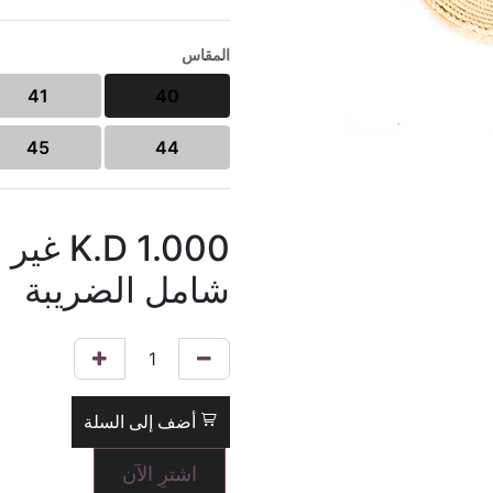
المقاس
41
40
45
44
1.000
K.D
غير
شامل الضريبة
أضف إلى السلة
اشترِ الآن