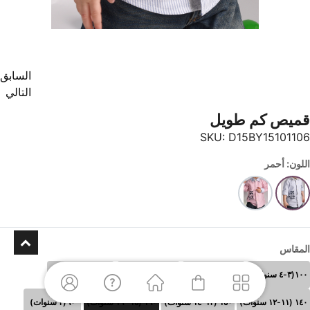
السابق
التالي
قميص كم طويل
SKU:
D15BY15101106
اللون: أحمر
المقاس
١٠٠(٣-٤ سنوات)
١١٠ (٥-٦سنوات)
١٢٠ (٧-٨سنوات)
١٣٠ (٩-١٠سنوات)
١٤٠ (١١-١٢ سنوات)
١٥٠ (١٣-١٤ سنوات)
١٦٠ (١٥- ١٦ سنوات)
٩٠(٢ سنوات)