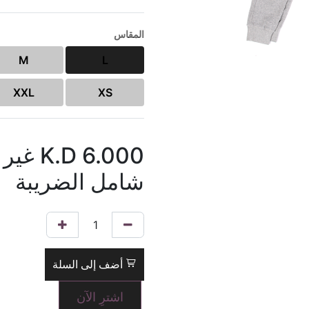
المقاس
M
L
XXL
XS
6.000
K.D
غير
شامل الضريبة
أضف إلى السلة
اشترِ الآن