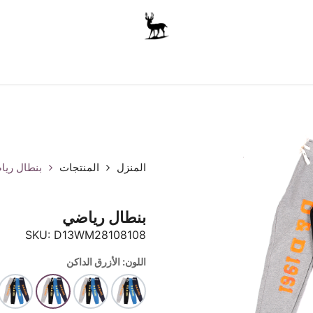
أولاد
للجنسين
الاكسسوارات
متجر المدرسة
ملابس الأ
المنزل
المنتجات
بنطال ري
بنطال رياضي
SKU:
D13WM28108108
اللون: الأزرق الداكن