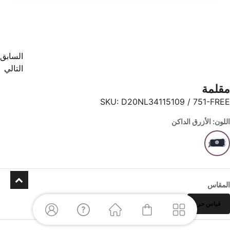
السابق
التالي
مقلمة
SKU:
D20NL34115109 / 751-FREE
اللون: الأزرق الداكن
المقاس
قياس حر