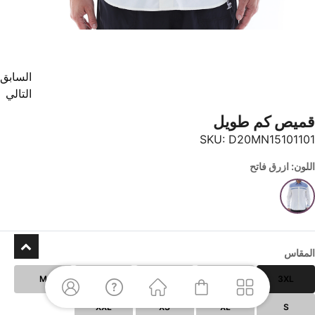
السابق
التالي
قميص كم طويل
SKU:
D20MN15101101
اللون: ازرق فاتح
المقاس
M
L
5XL
4XL
3XL
XXL
XS
XL
S