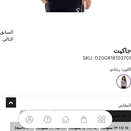
السابق
التالي
جاكيت
SKU:
D20GR18103701
اللون: رمادي
المقاس
١٠٠(٣-٤ سنوات)
١١٠ (٥-٦سنوات)
١٢٠ (٧-٨سنوات)
١٣٠ (٩-١٠سنوات)
١٤٠ (١١-١٢ سنوات)
١٥٠ (١٣-١٤ سنوات)
١٦٠ (١٥- ١٦ سنوات)
٨٠ (١سنة)