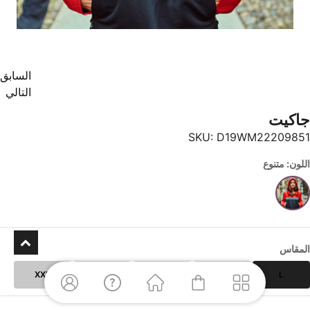
السابق
التالي
جاكيت
SKU:
D19WM22209851
اللون: متنوع
المقاس
XXL
XL
S
M
L