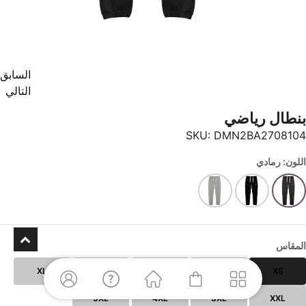
السابق
التالي
بنطال رياضي
SKU:
DMN2BA2708104
اللون: رمادي
المقاس
XL
L
M
S
XS
5XL
4XL
3XL
XXL