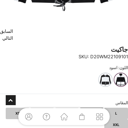
السابق
التالي
جاكيت
SKU:
D20WM22109101
اللون: اسود
المقاس
XS
XL
S
M
L
XXL