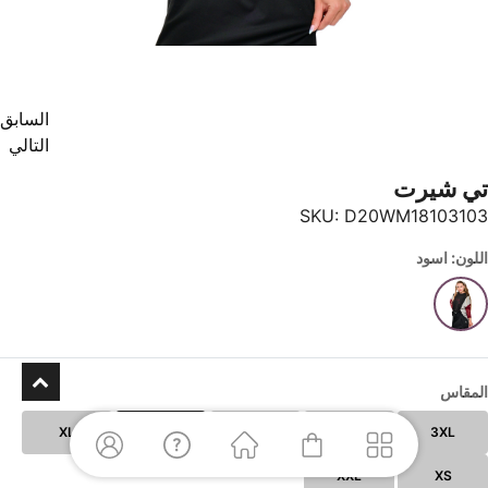
السابق
التالي
تي شيرت
SKU:
D20WM18103103
اللون: اسود
المقاس
XL
S
M
L
3XL
XXL
XS