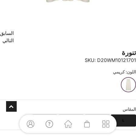
السابق
التالي
تنورة
SKU:
D20WM10121701
اللون: كريمي
المقاس
XL
S
M
L