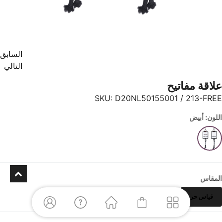
السابق
التالي
علاقة مفاتيح
SKU:
D20NL50155001 / 213-FREE
اللون: أبيض
المقاس
قياس حر