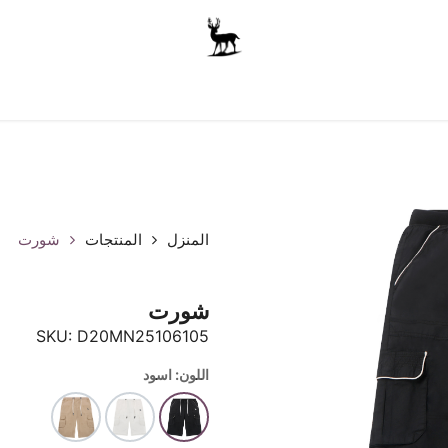
أولاد
للجنسين
الاكسسوارات
متجر المدرسة
ملابس الأ
المنزل
المنتجات
شورت
شورت
SKU:
D20MN25106105
اللون: اسود