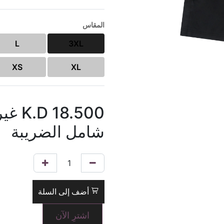
المقاس
L
3XL
XS
XL
18.500
K.D
غير
شامل الضريبة
أضف إلى السلة
اشترِ الآن