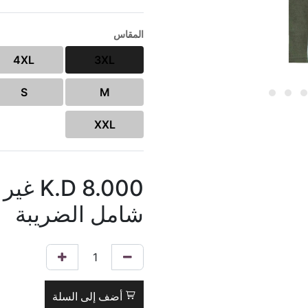
المقاس
4XL
3XL
S
M
XXL
8.000
K.D
غير
شامل الضريبة
أضف إلى السلة