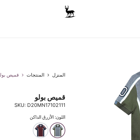
أولاد
للجنسين
الاكسسوارات
متجر المدرسة
ملابس الأ
المنزل
المنتجات
قميص بول
قميص بولو
SKU:
D20MN17102111
اللون: الأزرق الداكن