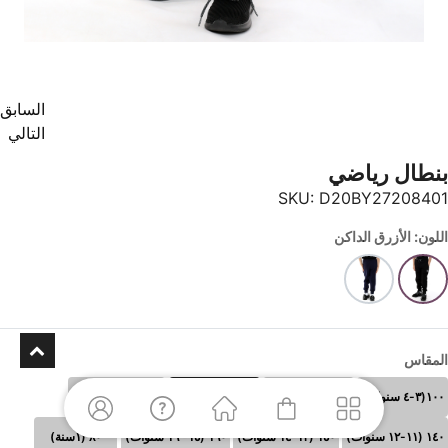
السابق
التالي
بنطال رياضي
SKU:
D20BY27208401
اللون: الأزرق الداكن
المقاس
١٠٠(٣-٤ سنوات)
١١٠ (٥-٦سنوات)
١٢٠ (٧-٨سنوات)
١٣٠ (٩-١٠سنوات)
١٤٠ (١١-١٢ سنوات)
١٥٠ (١٣-١٤ سنوات)
١٦٠ (١٥- ١٦ سنوات)
٨٠ (١سنة)