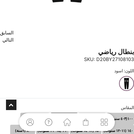
السابق
التالي
بنطال رياضي
SKU:
D20BY27108103
اللون: اسود
المقاس
١٠٠(٣-٤ سنوات)
١١٠ (٥-٦سنوات)
١٢٠ (٧-٨سنوات)
١٣٠ (٩-١٠سنوات)
١٤٠ (١١-١٢ سنوات)
١٥٠ (١٣-١٤ سنوات)
١٦٠ (١٥- ١٦ سنوات)
٨٠ (١سنة)