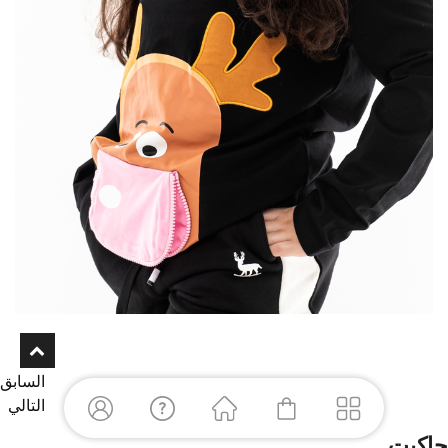
السابق
التالي
جاكيت