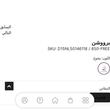
السابق
التالي
برووشن
SKU:
D15NL50146118 / 850-FREE
اللون: متنوع
المقاس
قياس حر