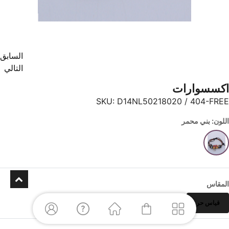
السابق
التالي
اكسسوارات
SKU:
D14NL50218020 / 404-FREE
اللون: بني محمر
المقاس
قياس حر