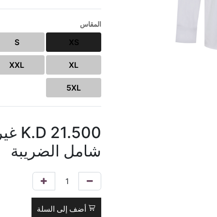
المقاس
S
XS
XXL
XL
5XL
21.500
K.D
غير
شامل الضريبة
أضف إلى السلة