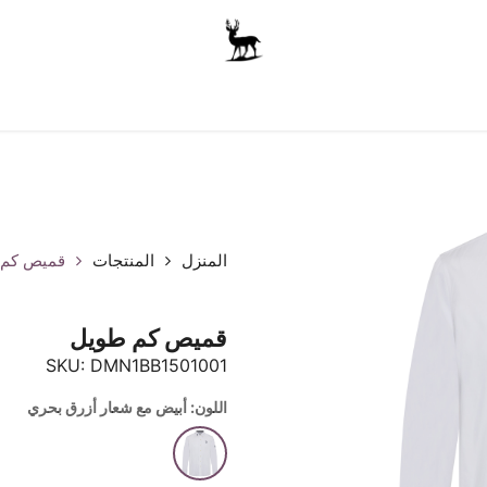
أولاد
للجنسين
الاكسسوارات
متجر المدرسة
ملابس الأ
المنزل
المنتجات
قميص كم 
قميص كم طويل
SKU:
DMN1BB1501001
اللون: أبيض مع شعار أزرق بحري